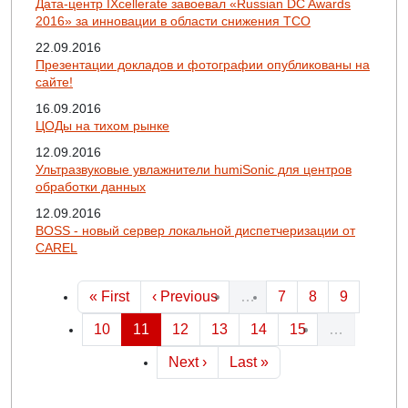
Дата-центр IXcellerate завоевал «Russian DC Awards
2016» за инновации в области снижения ТСО
22.09.2016
Презентации докладов и фотографии опубликованы на
сайте!
16.09.2016
ЦОДы на тихом рынке
12.09.2016
Ультразвуковые увлажнители humiSonic для центров
обработки данных
12.09.2016
BOSS - новый сервер локальной диспетчеризации от
CAREL
Нумерация страниц
Первая страница
Предыдущая страница
Страница
Страница
Страница
« First
‹ Previous
…
7
8
9
Страница
Страница
Страница
Страница
Страница
Страница
10
11
12
13
14
15
…
Следующая страница
Последняя страница
Next ›
Last »