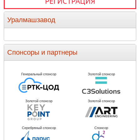
РЕГИСТРАЦИЯ
Уралмашзавод
Спонсоры и партнеры
Генеральный спонсор
Золотой спонсор
Золотой спонсор
Золотой спонсор
Серебряный спонсор
Спонсор