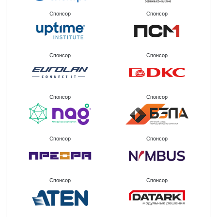
Спонсор
Спонсор
Спонсор
Спонсор
Спонсор
Спонсор
Спонсор
Спонсор
Спонсор
Спонсор