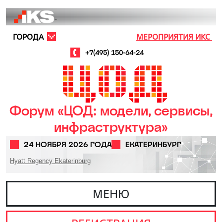
Перейти к основному содержанию
ГОРОДА
МЕРОПРИЯТИЯ ИКС
+7(495) 150-64-24
Форум «ЦОД: модели, сервисы,
инфраструктура»
24 НОЯБРЯ 2026 ГОДА
ЕКАТЕРИНБУРГ
Hyatt Regency Ekaterinburg
МЕНЮ