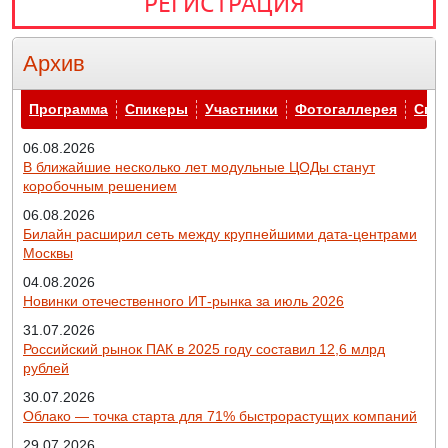
РЕГИСТРАЦИЯ
Архив
Архив
Программа
Спикеры
Участники
Фотогаллерея
Спо
06.08.2026
В ближайшие несколько лет модульные ЦОДы станут
коробочным решением
06.08.2026
Билайн расширил сеть между крупнейшими дата-центрами
Москвы
04.08.2026
Новинки отечественного ИТ-рынка за июль 2026
31.07.2026
Российский рынок ПАК в 2025 году составил 12,6 млрд
рублей
30.07.2026
Облако — точка старта для 71% быстрорастущих компаний
29.07.2026