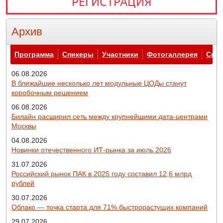
РЕГИСТРАЦИЯ
Архив
Архив
Программа
Спикеры
Участники
Фотогаллерея
Спо
06.08.2026
В ближайшие несколько лет модульные ЦОДы станут
коробочным решением
06.08.2026
Билайн расширил сеть между крупнейшими дата-центрами
Москвы
04.08.2026
Новинки отечественного ИТ-рынка за июль 2026
31.07.2026
Российский рынок ПАК в 2025 году составил 12,6 млрд
рублей
30.07.2026
Облако — точка старта для 71% быстрорастущих компаний
29.07.2026