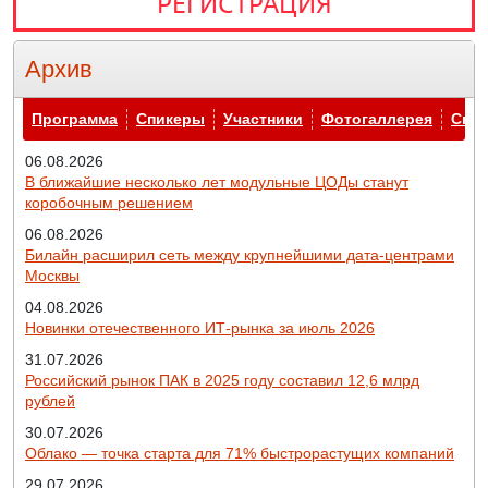
РЕГИСТРАЦИЯ
Архив
Архив
Программа
Спикеры
Участники
Фотогаллерея
Спо
06.08.2026
В ближайшие несколько лет модульные ЦОДы станут
коробочным решением
06.08.2026
Билайн расширил сеть между крупнейшими дата-центрами
Москвы
04.08.2026
Новинки отечественного ИТ-рынка за июль 2026
31.07.2026
Российский рынок ПАК в 2025 году составил 12,6 млрд
рублей
30.07.2026
Облако — точка старта для 71% быстрорастущих компаний
29.07.2026